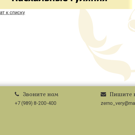
ат к списку
Звоните нам
Пишите 
+7 (989) 8-200-400
zerno_very@mai