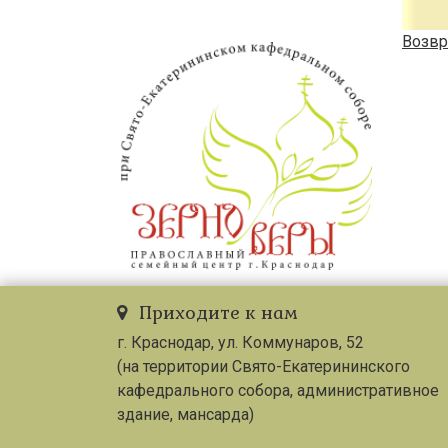
Возвр
Приходите к нам
г. Краснодар, ул. Коммунаров, 52
(на территории Свято-Екатерининского
кафедрального собора, административное
здание, мансарда)