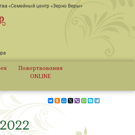
ства «Семейный центр «Зерно Веры»
ара
рея
Пожертвования
ONLINE
 2022