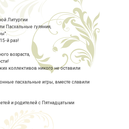
ной Литургии
ли Пасхальные гуляния,
ы".
15-й раз!
ого возраста,
сти!
их коллективов никого не оставили
ионные пасхальные игры, вместе славили
детей и родителей с Пятнадцатыми