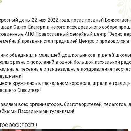
кресный день, 22 мая 2022 года, после поздней Божествен
ощади Свято-Екатерининского кафедрального собора прош
товленные АНО Православный семейный центр "Зерно вер
семейный праздник стал традицией Центра и проводился в 
ник объединил и малышей-дошкольников, и детей школьн
ослых разных поколений в одной большой пасхальной радо
альные, песенные и танцевальные поздравления творческ
одушными!
месте кружились в пасхальном хороводе, играли в традиц
есшего Спасителя!
авляем всех организаторов, благотворителей, педагогов, 
йными Пасхальными гуляниями!
ОС ВОСКРЕСЕ!!!