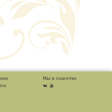
нам
Мы в соцсетях
l.ru